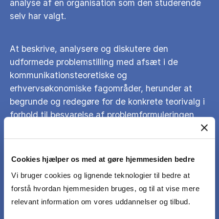
analyse af en organisation som den studerende
selv har valgt.
At beskrive, analysere og diskutere den
udformede problemstilling med afsæt i de
kommunikationsteoretiske og
erhvervsøkonomiske fagområder, herunder at
begrunde og redegøre for de konkrete teorivalg i
forhold til besvarelse af problemformuleringen
samt anvende dem i konkrete, empiriske analyser.
Cookies hjælper os med at gøre hjemmesiden bedre
At udvælge og analysere samt vurdere
pålideligheden af empiri samt begrunde
Vi bruger cookies og lignende teknologier til bedre at
relevansen heraf i forhold til projektets
forstå hvordan hjemmesiden bruges, og til at vise mere
problemstilling og den specificerede organisation.
relevant information om vores uddannelser og tilbud.