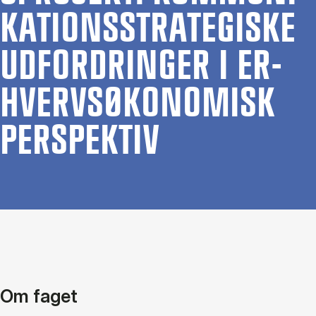
KA­TIONS­STRA­TE­GI­SKE
UD­FOR­DRIN­GER I ER­
HVERV­S­Ø­KO­NO­MISK
PER­SPEK­TIV
Om faget