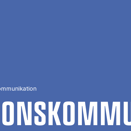
ommunikation
TIONS­KOM­MU