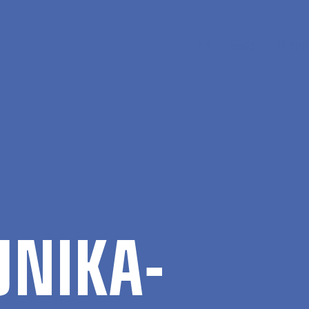
En
Søg
Menu
­NI­KA­