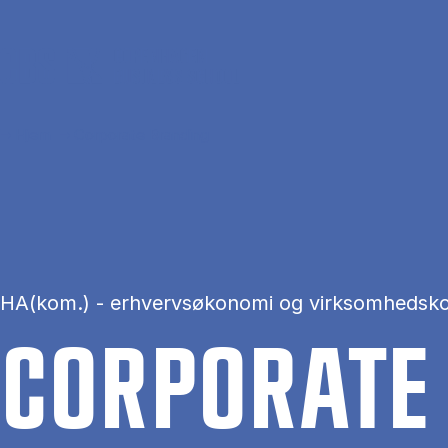
Gå til hovedindhold
Hjem
Corporate Branding
HA(kom.) - erhvervsøkonomi og virksomhedsk
COR­PORA­TE