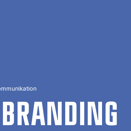
ommunikation
 BRAN­DING