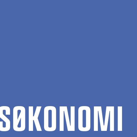
­Ø­KO­NO­MI