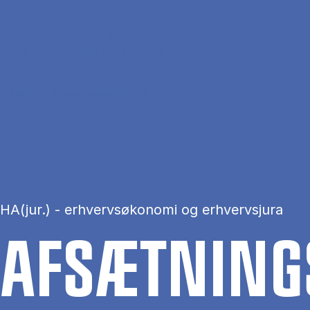
Gå til hovedindhold
Hjem
Afsætningsøkonomi
HA(jur.) - erhvervsøkonomi og erhvervsjura
AF­SÆT­NINGS