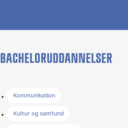
BACHELORUDDANNELSER
Filter by topics
Kommunikation
Kultur og samfund