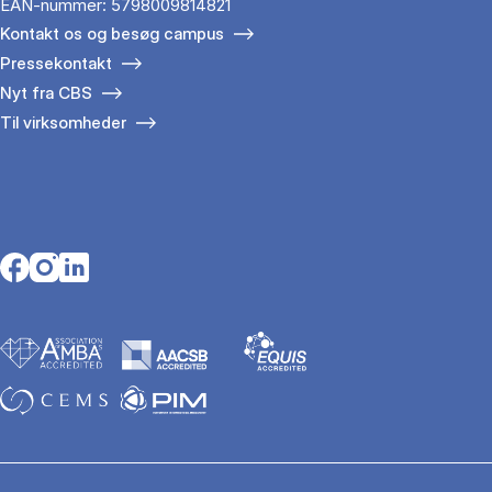
EAN-nummer: 5798009814821
Kontakt os og besøg campus
Pressekontakt
Nyt fra CBS
Til virksomheder
Opens in a new tab
Opens in a new tab
Opens in a new tab