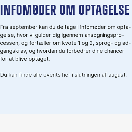
IN­FO­MØ­DER OM OP­TA­GEL­SE
Fra september kan du del­tage i in­fo­mø­der om op­ta­
gel­se, hvor vi gu­i­der dig igen­nem an­søg­nings­pro­
ces­sen, og for­tæl­ler om kvo­te 1 og 2, sprog- og ad­
gangs­krav, og hvordan du forbedrer dine chancer
for at blive optaget.
Du kan finde alle events her i slutningen af august.