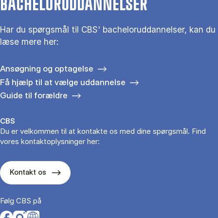
BACHELORUDDANNELSER
Har du spørgsmål til CBS' bacheloruddannelser, kan du
læse mere her:
Ansøgning og optagelse
Få hjælp til at vælge uddannelse
Guide til forældre
CBS
Du er velkommen til at kontakte os med dine spørgsmål. Find
vores kontaktoplysninger her:
Kontakt os
Følg CBS på
Opens in a new tab
Opens in a new tab
Opens in a new tab