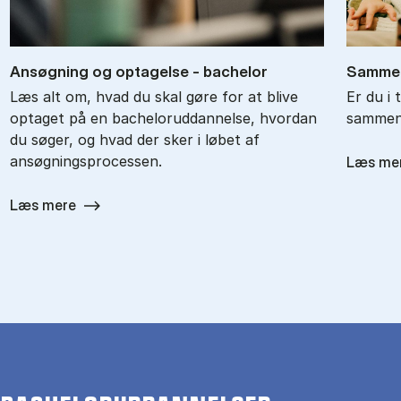
An­søg­ning og op­ta­gel­se - ba­chel­or
Sam­men
Læs alt om, hvad du skal gøre for at blive
Er du i 
optaget på en bacheloruddannelse, hvordan
sammenl
du søger, og hvad der sker i løbet af
ansøgningsprocessen.
Læs me
Læs mere