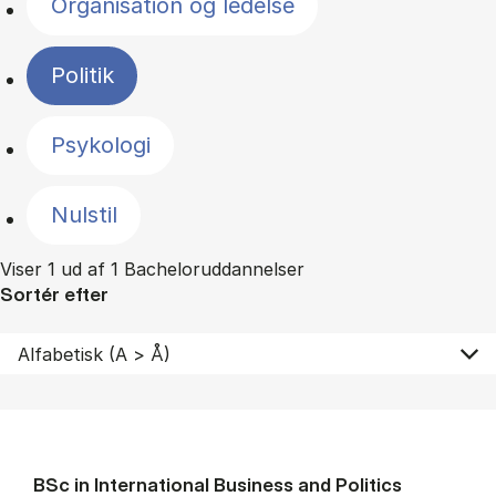
Organisation og ledelse
Politik
Psykologi
Nulstil
Viser 1 ud af 1 Bacheloruddannelser
Sortér efter
BSc in In­ter­na­tion­al Busi­ness and Polit­ics