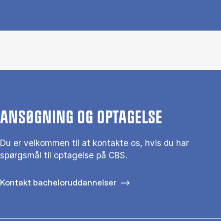
ANSØGNING OG OPTAGELSE
Du er vel­kom­men til at kon­tak­te os, hvis du har
spørgs­mål til op­ta­gel­se på CBS.
Kontakt bacheloruddannelser