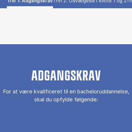
Show panel
Show panel
Sh
Trin 1: Adgangskrav
Trin 2: Udvælgelse i kvote 1 og 2
Tr
Trin 1: Adgangskrav (Panel content)
ADGANGSKRAV
For at være kvalificeret til en bacheloruddannelse,
skal du opfylde følgende: