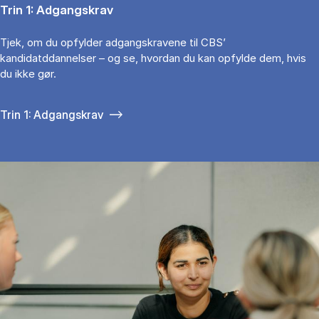
Trin 1: Ad­gangs­krav
Tjek, om du opfylder adgangskravene til CBS’
kandidatddannelser – og se, hvordan du kan opfylde dem, hvis
du ikke gør.
Trin 1: Adgangskrav