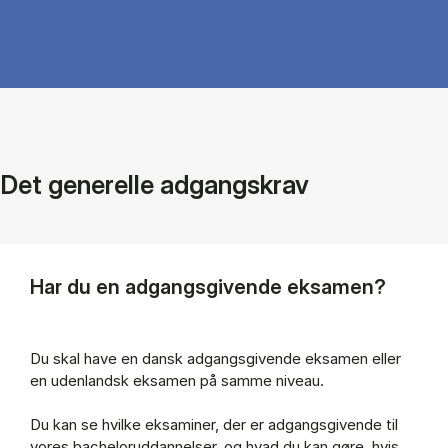
Det generelle adgangskrav
Har du en adgangsgivende eksamen?
Du skal have en dansk adgangsgivende ek­sa­men el­ler
en uden­land­sk ek­sa­men på sam­me ni­veau.
Du kan se hvil­ke ek­sa­mi­ner, der er ad­gangs­gi­ven­de til
vores bachelor­uddannelser, og hvad du kan gøre, hvis