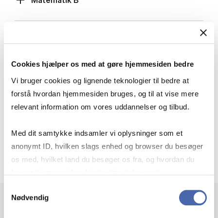
Matematik B
Samfundsfag B, Historie B, International
Økonomi B, Idehistorie B eller
Samtidshistorie B
Cookies hjælper os med at gøre hjemmesiden bedre
Vi bruger cookies og lignende teknologier til bedre at
forstå hvordan hjemmesiden bruges, og til at vise mere
Karakterkrav
relevant information om vores uddannelser og tilbud.
Med dit samtykke indsamler vi oplysninger som et
anonymt ID, hvilken slags enhed og browser du besøger
Genberegning af gennemsnit efter supplering
os med, hvilket land du besøger os fra, og hvordan du
bruger hjemmesiden. Nogle data deles med
tredjepartsværktøjer, som vi bruger til statistik og
Samtykkevalg
Nødvendig
markedsføring. Du bestemmer selv - og kan altid trække
dit samtykke tilbage via knappen nederst til højre.