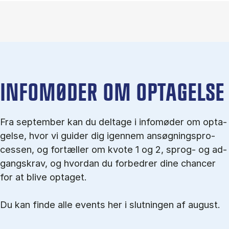
IN­FO­MØ­DER OM OP­TA­GEL­SE
Fra september kan du del­tage i in­fo­mø­der om op­ta­
gel­se, hvor vi gu­i­der dig igen­nem an­søg­nings­pro­
ces­sen, og for­tæl­ler om kvo­te 1 og 2, sprog- og ad­
gangs­krav, og hvordan du forbedrer dine chancer
for at blive optaget.
Du kan finde alle events her i slutningen af august.