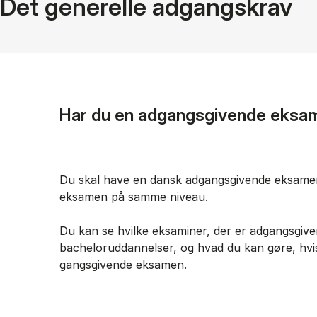
Det generelle adgangskrav
Har du en adgangsgivende eksa
Du skal have en dansk adgangsgivende ek­sa­men 
ek­sa­men på sam­me ni­veau.
Du kan se hvil­ke ek­sa­mi­ner, der er ad­gangs­gi­ve
bachelor­uddannelser, og hvad du kan gøre, hvi
gangs­gi­ven­de ek­sa­men.