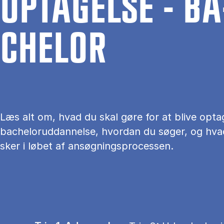
OP­TA­GEL­SE - BA
CHEL­OR
Læs alt om, hvad du skal gøre for at blive opta
bacheloruddannelse, hvordan du søger, og hva
sker i løbet af ansøgningsprocessen.