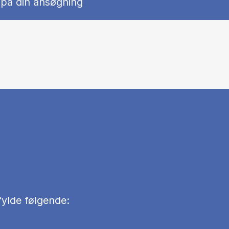
 på din ansøgning
fylde følgende: