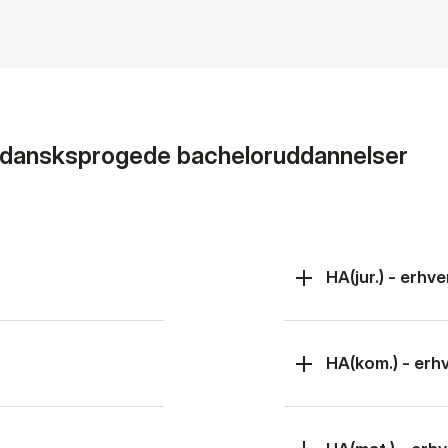
l dansksprogede bacheloruddannelser
HA(jur.) - erh
HA(kom.) - er