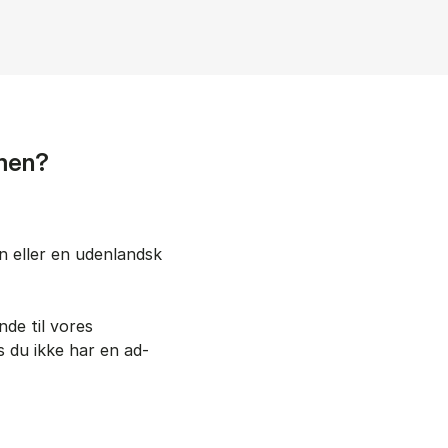
men?
el­ler en uden­land­sk
n­de til vores
s du ikke har en ad­