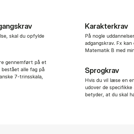
dgangskrav
Karakterkrav
lse, skal du opfylde
På nogle uddannelser 
adgangskrav. Fx kan 
Matematik B med min
ære gennemført på et
Sprogkrav
bestået alle fag på
nske 7-trinsskala,
Hvis du vil læse en 
udover de specifikke
betyder, at du skal 