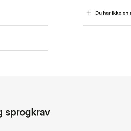
Du har ikke en
g sprogkrav