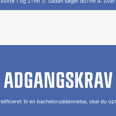
Show panel
Show panel
 kvote 1 og 2
Trin 3: Sådan søger du
Trin 4: Svar
ontent)
ADGANGSKRAV
alificeret til en bacheloruddannelse, skal du op