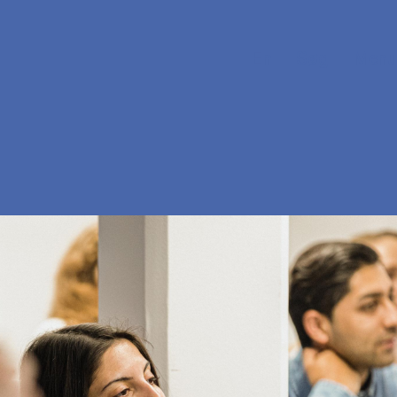
En
Søg
Menu