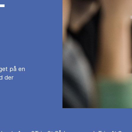
­
get på en
d der