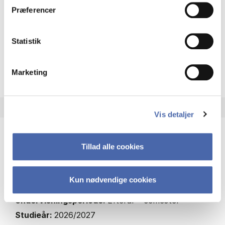
Status:
Ledige pladser
Præferencer
Økonomi
Finansiering
Statistik
about
Om faget
Marketing
Vis detaljer
Tillad alle cookies
Cases in Corporate Finance
MSc EBA FSM
Kun nødvendige cookies
7,5 ECTS
Undervisningsperiode:
Efterår – semester
Studieår:
2026/2027