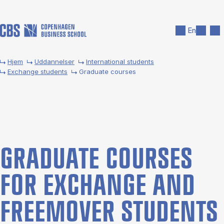
Gå til hovedindhold
Søg
Men
En
Hjem
Uddannelser
International students
Exchange students
Graduate courses
GRADU­ATE COURSES
FOR EX­CHANGE AND
FREE­MOVER STU­DENTS