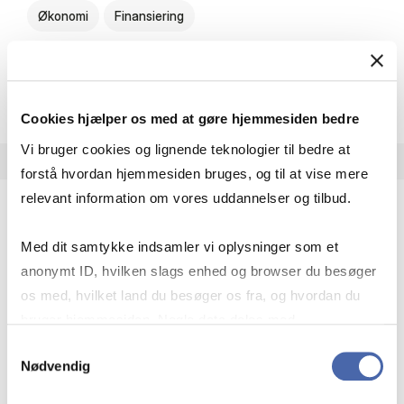
Økonomi
Finansiering
about
Om faget
Cookies hjælper os med at gøre hjemmesiden bedre
Vi bruger cookies og lignende teknologier til bedre at
forstå hvordan hjemmesiden bruges, og til at vise mere
relevant information om vores uddannelser og tilbud.
Only for exchange students. Additional application
required - see the course description
Med dit samtykke indsamler vi oplysninger som et
anonymt ID, hvilken slags enhed og browser du besøger
Capital Market Theory
os med, hvilket land du besøger os fra, og hvordan du
MSc AEF
bruger hjemmesiden. Nogle data deles med
tredjepartsværktøjer, som vi bruger til statistik og
7,5 ECTS
Samtykkevalg
Nødvendig
Undervisningsperiode:
Efterår – semester
markedsføring. Du bestemmer selv - og kan altid trække
dit samtykke tilbage via knappen nederst til højre.
Studieår:
2026/2027