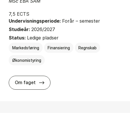
MSc EBA SAM
7,5 ECTS
Undervisningsperiode:
Forår – semester
Studieår:
2026/2027
Status:
Ledige pladser
Markedsføring
Finansiering
Regnskab
Økonomistyring
about
Om faget