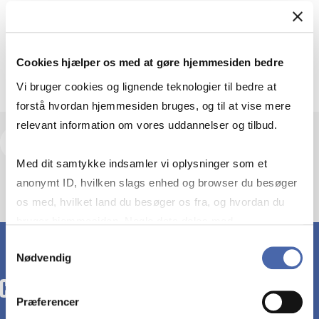
Departments
Institut for Produktion og Erhvervsøkonomi
Room: SOL/B4.21
Cookies hjælper os med at gøre hjemmesiden bedre
Vi bruger cookies og lignende teknologier til bedre at
forstå hvordan hjemmesiden bruges, og til at vise mere
relevant information om vores uddannelser og tilbud.
View research profile and publications
Med dit samtykke indsamler vi oplysninger som et
anonymt ID, hvilken slags enhed og browser du besøger
os med, hvilket land du besøger os fra, og hvordan du
bruger hjemmesiden. Nogle data deles med
tredjepartsværktøjer, som vi bruger til statistik og
Samtykkevalg
Nødvendig
markedsføring. Du bestemmer selv - og kan altid trække
dit samtykke tilbage via knappen nederst til højre.
Præferencer