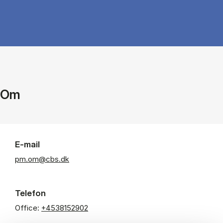
Om
E-mail
pm.om@cbs.dk
Telefon
Office:
+4538152902