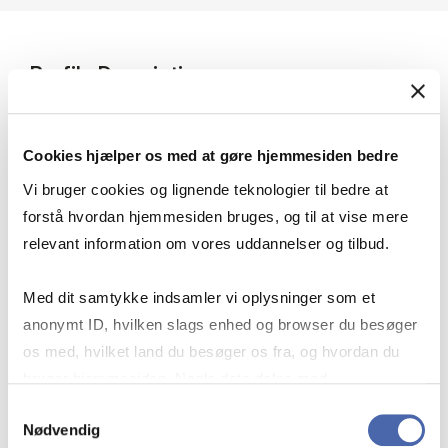
Profile Description
I have worked within the field of contracting
and contract management for the past 10+
Cookies hjælper os med at gøre hjemmesiden bedre
years within industries such as energy,
Vi bruger cookies og lignende teknologier til bedre at
infrastructure, and IT. Most recently, I have
forstå hvordan hjemmesiden bruges, og til at vise mere
built up a new department of contract
relevant information om vores uddannelser og tilbud.
management advisory with large Danish and
international clients and a team of 10+
Med dit samtykke indsamler vi oplysninger som et
consultants. My predominant focus is to
anonymt ID, hvilken slags enhed og browser du besøger
transform contracting within companies so
os med, hvilket land du besøger os fra, og hvordan du
that contract creates value to the business
bruger hjemmesiden. Nogle data deles med
and is seen as a proactive tool in achieving the
tredjepartsværktøjer, som vi bruger til statistik og
Samtykkevalg
strategy.
Nødvendig
markedsføring. Du bestemmer selv - og kan altid trække