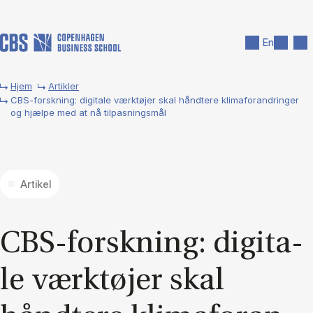
Gå til hovedindhold
Søg
Men
En
Hjem
Artikler
CBS-forskning: digitale værktøjer skal håndtere klimaforandringer
og hjælpe med at nå tilpasningsmål
Artikel
CBS-forsk­ning: di­gi­ta­
le værk­tø­jer skal