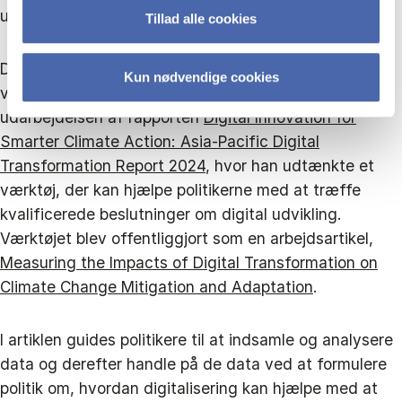
understøtte klimahandlinger og -tilpasning.
Tillad alle cookies
Denne gang tog Rony Medaglia sin forskning hele
Kun nødvendige cookies
vejen med ind i embedsværket og deltog i
udarbejdelsen af rapporten
Digital Innovation for
Smarter Climate Action: Asia-Pacific Digital
Transformation Report 2024
, hvor han udtænkte et
værktøj, der kan hjælpe politikerne med at træffe
kvalificerede beslutninger om digital udvikling.
Værktøjet blev offentliggjort som en arbejdsartikel,
Measuring the Impacts of Digital Transformation on
Climate Change Mitigation and Adaptation
.
I artiklen guides politikere til at indsamle og analysere
data og derefter handle på de data ved at formulere
politik om, hvordan digitalisering kan hjælpe med at