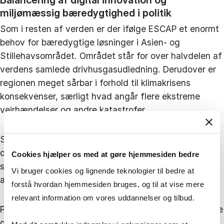
miljømæssig bæredygtighed i politik
Som i resten af verden er der ifølge ESCAP et enormt
behov for bæredygtige løsninger i Asien- og
Stillehavsområdet. Området står for over halvdelen af
verdens samlede drivhusgasudledning. Derudover er
regionen meget sårbar i forhold til klimakrisens
konsekvenser, særligt hvad angår flere ekstreme
vejrhændelser og andre katastrofer.
Så handling er påkrævet, og det blev Rony Medaglias
opgave at afdække, hvordan myndighederne kan
Cookies hjælper os med at gøre hjemmesiden bedre
støtte og fremme udvikling, kopiering og opskalering
Vi bruger cookies og lignende teknologier til bedre at
af digitale opfindelser til gavn for miljø og mennesker.
forstå hvordan hjemmesiden bruges, og til at vise mere
relevant information om vores uddannelser og tilbud.
Politikerne står over for et stort dilemma i at balancere
digital innovation med miljømæssig bæredygtighed.