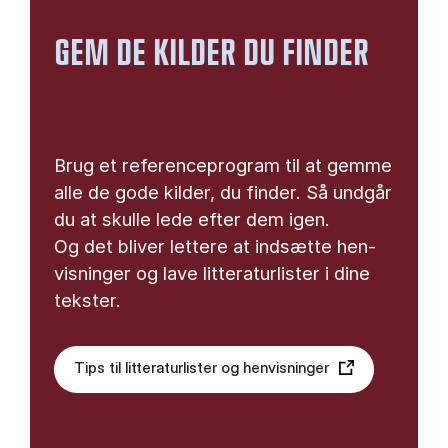
GEM DE KILDER DU FINDER
Brug et re­fe­ren­ce­pro­gram til at gem­me
alle de gode kil­der, du fin­der. Så und­går
du at skul­le lede ef­ter dem igen.
Og det bli­ver let­te­re at ind­sæt­te hen­
vis­nin­ger og lave lit­te­ra­tur­li­ster i dine
tek­ster.
Tips til litteraturlister og henvisninger