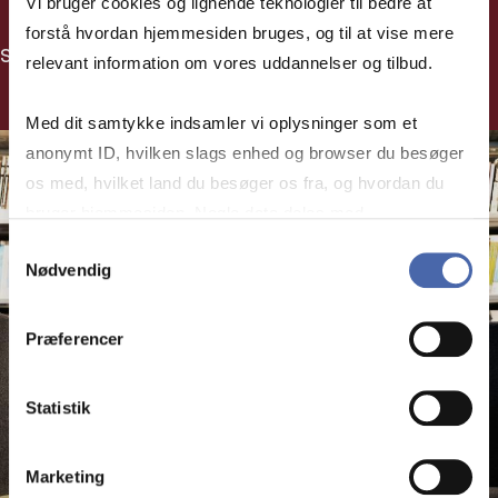
Vi bruger cookies og lignende teknologier til bedre at
forstå hvordan hjemmesiden bruges, og til at vise mere
Sådan søger du med referencer
relevant information om vores uddannelser og tilbud.
Med dit samtykke indsamler vi oplysninger som et
anonymt ID, hvilken slags enhed og browser du besøger
os med, hvilket land du besøger os fra, og hvordan du
bruger hjemmesiden. Nogle data deles med
tredjepartsværktøjer, som vi bruger til statistik og
Samtykkevalg
Nødvendig
markedsføring. Du bestemmer selv - og kan altid trække
dit samtykke tilbage via knappen nederst til højre.
Præferencer
Statistik
Marketing