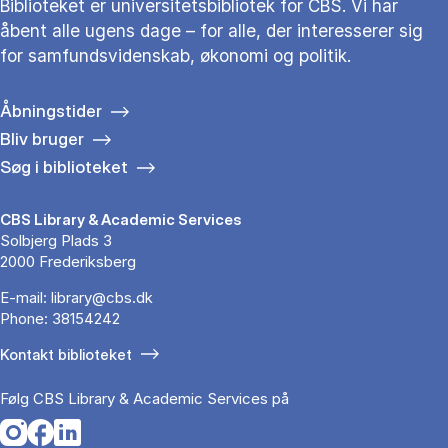
Biblioteket er universitetsbibliotek for CBS. Vi har
åbent alle ugens dage – for alle, der interesserer sig
for samfundsvidenskab, økonomi og politik.
Åbningstider
Bliv bruger
Søg i biblioteket
CBS Library & Academic Services
Solbjerg Plads 3
2000 Frederiksberg
E-mail:
library@cbs.dk
Phone:
38154242
Kontakt biblioteket
Følg CBS Library & Academic Services på
Opens in a new tab
Opens in a new tab
Opens in a new tab