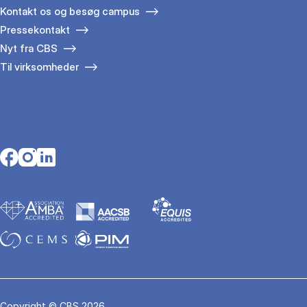
Kontakt os og besøg campus
Pressekontakt
Nyt fra CBS
Til virksomheder
Opens in a new tab
Opens in a new tab
Opens in a new tab
Copyright © CBS 2026