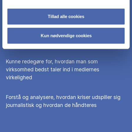
forskellene heri og disses konsekvenser for
kommunikationsindsatsen
Tillad alle cookies
Demonstrere forståelse for, hvordan journalistik
Kun nødvendige cookies
adskiller sig fra PR
Kunne redegøre for, hvordan man som
virksomhed bedst taler ind i mediernes
virkelighed
Forstå og analysere, hvordan kriser udspiller sig
journalistisk og hvordan de håndteres