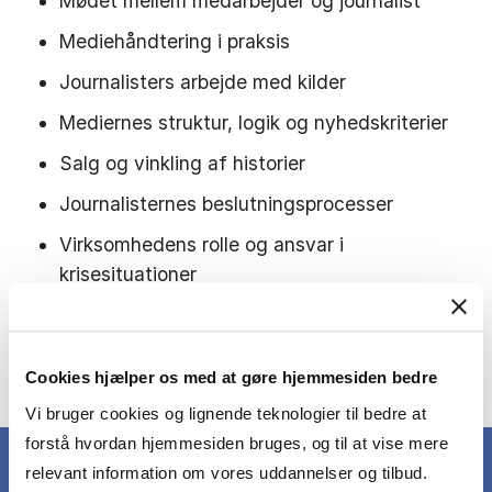
Mødet mellem medarbejder og journalist
Mediehåndtering i praksis
Journalisters arbejde med kilder
Mediernes struktur, logik og nyhedskriterier
Salg og vinkling af historier
Journalisternes beslutningsprocesser
Virksomhedens rolle og ansvar i
krisesituationer
Mediernes adfærd, når krisen rammer
Cookies hjælper os med at gøre hjemmesiden bedre
Se den fulde beskrivelse i kursuskataloget
Vi bruger cookies og lignende teknologier til bedre at
forstå hvordan hjemmesiden bruges, og til at vise mere
relevant information om vores uddannelser og tilbud.