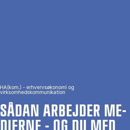
Gå til hovedindhold
Søg
Men
En
Hjem
Sådan arbejder medierne - og du med dem
HA(kom.) - erhvervsøkonomi og
virksomhedskommunikation
SÅ­DAN AR­BEJ­DER ME­
DI­ER­NE - OG DU MED