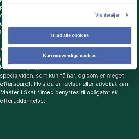
private virksomheder og i det offentlige, samt
selvstændigt erhvervsdrivende, som ønsker at
Vis detaljer
udvikle deres faglige og personlige kompetencer
inden for direkte og indirekte skatter.
Tillad alle cookies
Med Master i Skat kan du få højnet din ekspertise
Kun nødvendige cookies
inden for et område, der kan være utrolig
komplekst, og med uddannelsen får du
specialviden, som kun få har, og som er meget
efterspurgt. Hvis du er revisor eller advokat kan
Master i Skat tilmed benyttes til obligatorisk
efteruddannelse.