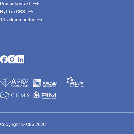
Pressekontakt
Nyt fra CBS
Til virksomheder
Opens in a new tab
Opens in a new tab
Opens in a new tab
Copyright © CBS 2026