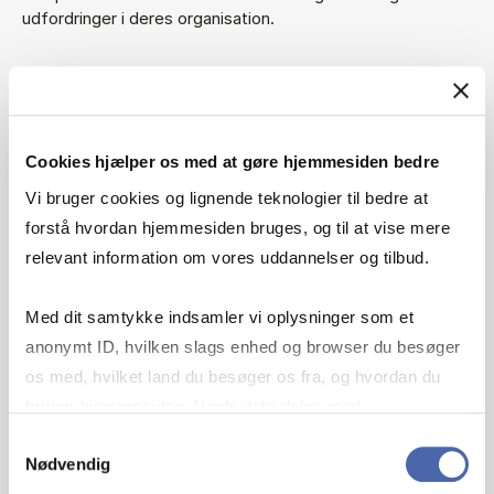
udfordringer i deres organisation.
86%
af vores deltagere
Cookies hjælper os med at gøre hjemmesiden bedre
svarer, at de er blevet en mere værdifuld medarbejder.
Vi bruger cookies og lignende teknologier til bedre at
forstå hvordan hjemmesiden bruges, og til at vise mere
relevant information om vores uddannelser og tilbud.
94%
af vores deltagere
Med dit samtykke indsamler vi oplysninger som et
anonymt ID, hvilken slags enhed og browser du besøger
svarer, at de vil anbefale MBD til andre.
os med, hvilket land du besøger os fra, og hvordan du
bruger hjemmesiden. Nogle data deles med
tredjepartsværktøjer, som vi bruger til statistik og
Samtykkevalg
Nødvendig
markedsføring. Du bestemmer selv - og kan altid trække