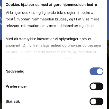
Cookies hjælper os med at gøre hjemmesiden bedre
Mere i lønposen
Vi bruger cookies og lignende teknologier til bedre at
Vores dimittender tjener ca. 14.500 kr. mere om året i
forstå hvordan hjemmesiden bruges, og til at vise mere
sammenligning med personer på samme uddannelsesniveau.
relevant information om vores uddannelser og tilbud.
Med dit samtykke indsamler vi oplysninger som et
anonymt ID, hvilken slags enhed og browser du besøger
os med, hvilket land du besøger os fra, og hvordan du
bruger hjemmesiden. Nogle data deles med
tredjepartsværktøjer, som vi bruger til statistik og
Samtykkevalg
Nødvendig
markedsføring. Du bestemmer selv - og kan altid trække
dit samtykke tilbage via knappen nederst til højre.
Præferencer
Statistik