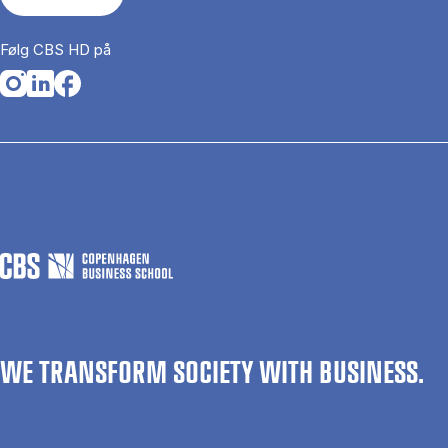
Følg CBS HD på
Opens in a new tab
Opens in a new tab
Opens in a new tab
WE TRANSFORM SOCIETY WITH BUSINESS.