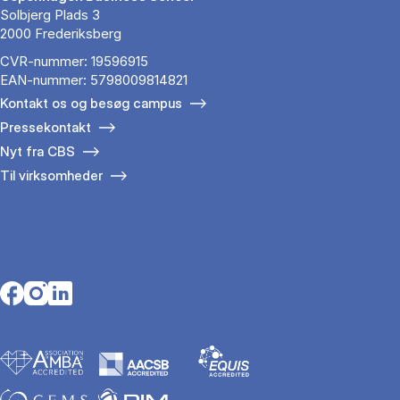
Solbjerg Plads 3
2000 Frederiksberg
CVR-nummer: 19596915
EAN-nummer: 5798009814821
Kontakt os og besøg campus
Pressekontakt
Nyt fra CBS
Til virksomheder
Opens in a new tab
Opens in a new tab
Opens in a new tab