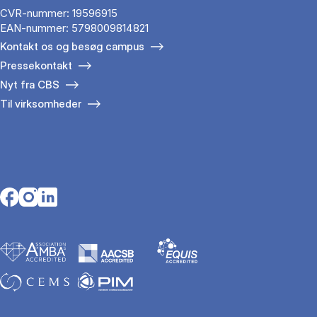
CVR-nummer: 19596915
EAN-nummer: 5798009814821
Kontakt os og besøg campus
Pressekontakt
Nyt fra CBS
Til virksomheder
Opens in a new tab
Opens in a new tab
Opens in a new tab