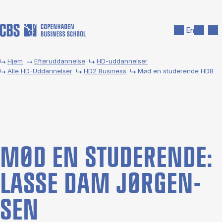
Gå til hovedindhold
Søg
Men
En
Hjem
Efteruddannelse
HD-uddannelser
Alle HD-Uddannelser
HD2 Business
Mød en stu­de­ren­de HDB
MØD EN STU­DE­REN­DE:
LAS­SE DAM JØR­GEN­
SEN