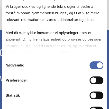
Tilmeld dig
Vi bruger cookies og lignende teknologier til bedre at
forstå hvordan hjemmesiden bruges, og til at vise mere
relevant information om vores uddannelser og tilbud.
Med dit samtykke indsamler vi oplysninger som et
anonymt ID, hvilken slags enhed og browser du besøger
os med, hvilket land du besøger os fra, og hvordan du
bruger hjemmesiden. Nogle data deles med
tredjepartsværktøjer, som vi bruger til statistik og
Samtykkevalg
Nødvendig
markedsføring. Du bestemmer selv - og kan altid trække
dit samtykke tilbage via knappen nederst til højre.
WE TRANSFORM SOCIETY WITH BUSINESS.
Præferencer
Statistik