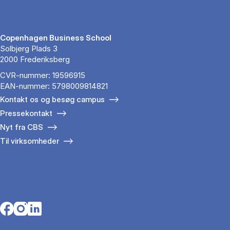
Copenhagen Business School
Solbjerg Plads 3
2000 Frederiksberg
CVR-nummer: 19596915
EAN-nummer: 5798009814821
Kontakt os og besøg campus
Pressekontakt
Nyt fra CBS
Til virksomheder
Opens in a new tab
Opens in a new tab
Opens in a new tab