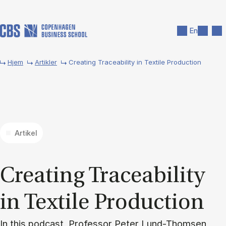
Gå til hovedindhold
Søg
Men
En
Hjem
Artikler
Creating Traceability in Textile Production
Artikel
Cre­at­ing Tra­cea­bi­li­ty
in Te­xti­le Pro­duction
In this podcast, Professor Peter Lund-Thomsen