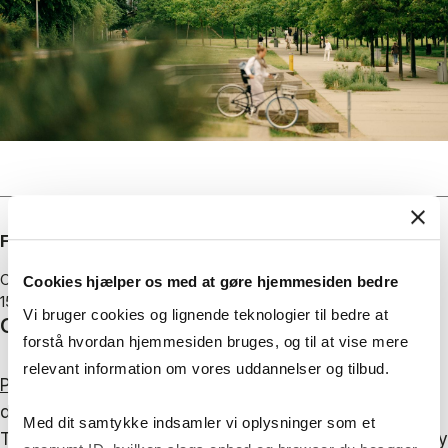
Forfatter
Centre for Business and Development Studies (CBDS)
Cookies hjælper os med at gøre hjemmesiden bedre
15. marts 2023
Vi bruger cookies og lignende teknologier til bedre at
Creating a traceability tool
forstå hvordan hjemmesiden bruges, og til at vise mere
relevant information om vores uddannelser og tilbud.
Peter
and Faryal explore Interloop's efforts in
developing a new traceability tool called Looptrace.
Med dit samtykke indsamler vi oplysninger som et
They tackle challenging questions about the necessity