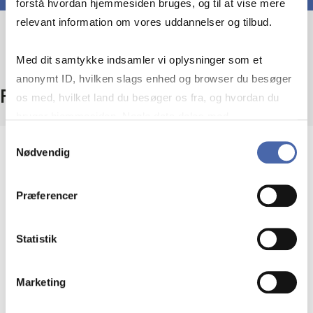
forstå hvordan hjemmesiden bruges, og til at vise mere
relevant information om vores uddannelser og tilbud.
Med dit samtykke indsamler vi oplysninger som et
anonymt ID, hvilken slags enhed og browser du besøger
Fakta
os med, hvilket land du besøger os fra, og hvordan du
bruger hjemmesiden. Nogle data deles med
tredjepartsværktøjer, som vi bruger til statistik og
Samtykkevalg
Nødvendig
Niveau
markedsføring. Du bestemmer selv - og kan altid trække
dit samtykke tilbage via knappen nederst til højre.
Bachelor
Præferencer
Type
Obligatorisk fag
Statistik
ECTS
Marketing
7,5