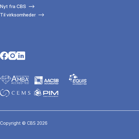
Nyt fra CBS
Til virksomheder
Opens in a new tab
Opens in a new tab
Opens in a new tab
Copyright © CBS 2026