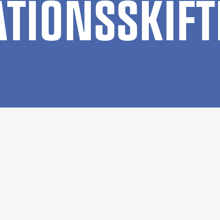
­TIONS­SKIF­T