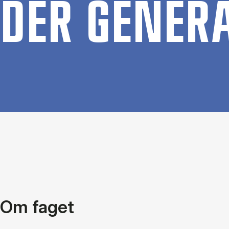
DER GE­NE­RA
Om faget