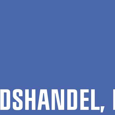
DS­HAN­DEL,