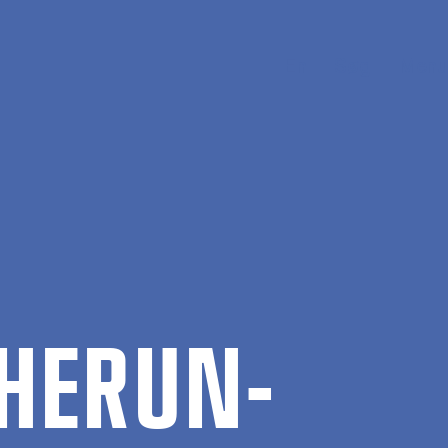
En
Søg
Menu
 HER­UN­