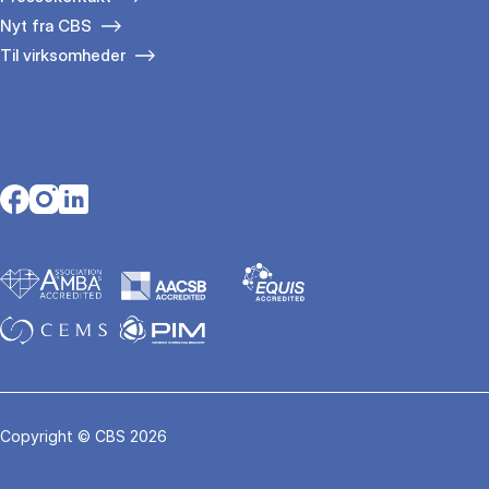
Nyt fra CBS
Til virksomheder
Opens in a new tab
Opens in a new tab
Opens in a new tab
Copyright © CBS 2026