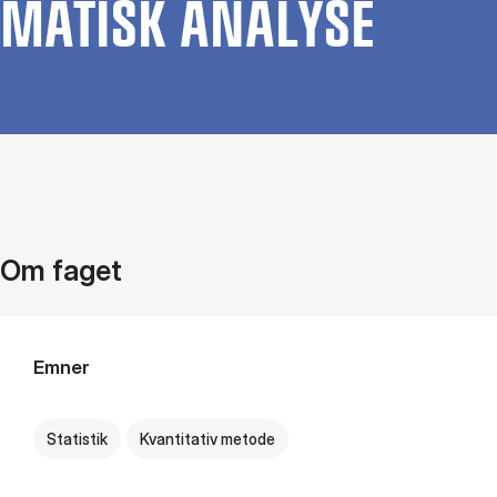
MA­TISK ANA­LY­SE
Om faget
Emner
Statistik
Kvantitativ metode