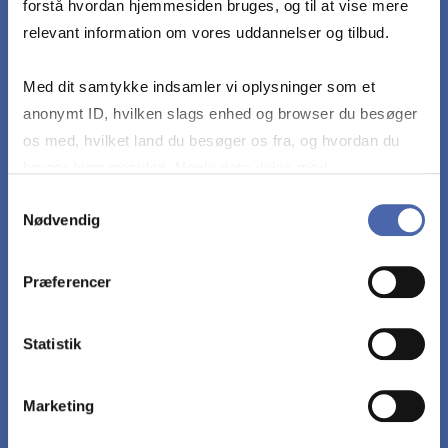
forstå hvordan hjemmesiden bruges, og til at vise mere
Optimere funktioner ved Lagranges metode
relevant information om vores uddannelser og tilbud.
Med dit samtykke indsamler vi oplysninger som et
Beherske integration af reelle funktioner af en og
anonymt ID, hvilken slags enhed og browser du besøger
flere variable
os med, hvilket land du besøger os fra, og hvordan du
bruger hjemmesiden. Nogle data deles med
Forstå generel vektorrumsteori herunder
tredjepartsværktøjer, som vi bruger til statistik og
Samtykkevalg
basisrepræsentation og basisskift
Nødvendig
markedsføring. Du bestemmer selv - og kan altid trække
dit samtykke tilbage via knappen nederst til højre.
Præferencer
Beherske matematisk sprogbrug og
argumentationsmetode.
Statistik
Marketing