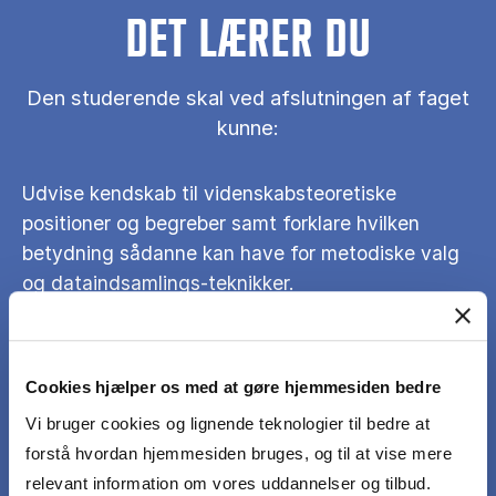
DET LÆRER DU
Den studerende skal ved afslutningen af faget
kunne:
Udvise kendskab til videnskabsteoretiske
positioner og begreber samt forklare hvilken
betydning sådanne kan have for metodiske valg
og dataindsamlings-teknikker.
Analysere artsforskelle såvel som ligheder
imellem forskellige erhvervsøkonomiske
Cookies hjælper os med at gøre hjemmesiden bedre
discipliners (f.eks. mikroøkonomi eller
Vi bruger cookies og lignende teknologier til bedre at
organisationsteori) metoder.
forstå hvordan hjemmesiden bruges, og til at vise mere
relevant information om vores uddannelser og tilbud.