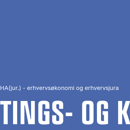
Gå til hovedindhold
Hjem
Tings- og Kreditret
HA(jur.) - erhvervsøkonomi og erhvervsjura
TINGS- OG K