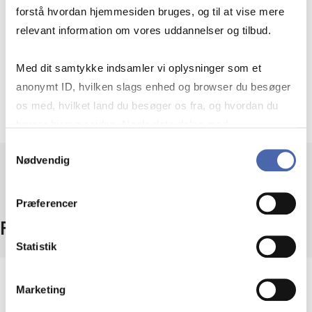
Course prerequisites
forstå hvordan hjemmesiden bruges, og til at vise mere
relevant information om vores uddannelser og tilbud.
Faget er rettet mod studerende, der har
Med dit samtykke indsamler vi oplysninger som et
kendskab til sandsynlighedsteori, matematisk
anonymt ID, hvilken slags enhed og browser du besøger
statistik og linear algebra (for eksempel fra 1. og
os med, hvilket land du besøger os fra, og hvordan du
2. år af HA(mat)).
bruger hjemmesiden. Nogle data deles med
tredjepartsværktøjer, som vi bruger til statistik og
Samtykkevalg
Nødvendig
markedsføring. Du bestemmer selv - og kan altid trække
dit samtykke tilbage via knappen nederst til højre.
Præferencer
Fakta
Statistik
Niveau
Marketing
Bachelor