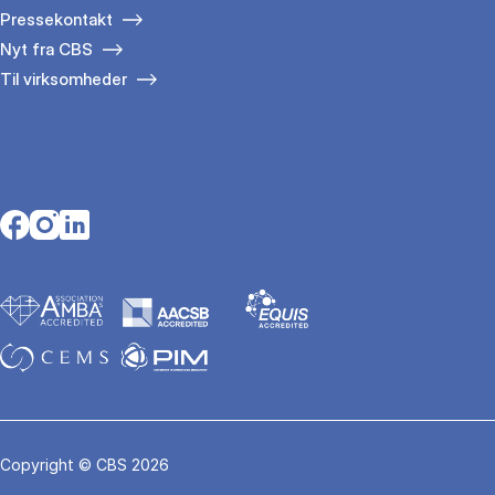
Pressekontakt
Nyt fra CBS
Til virksomheder
Opens in a new tab
Opens in a new tab
Opens in a new tab
Copyright © CBS 2026