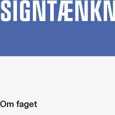
SIGN­TÆNK­
Om faget