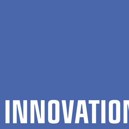
K IN­NOVA­TI