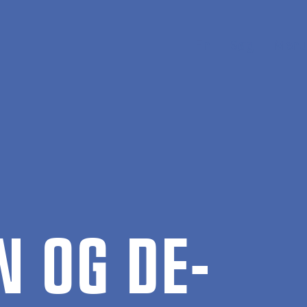
En
Søg
Menu
ON OG DE­