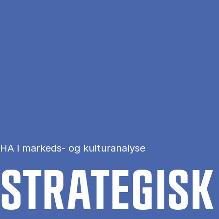
Gå til hovedindhold
Hjem
Strategisk innovation og designtænkning
HA i markeds- og kulturanalyse
STRA­TE­GIS