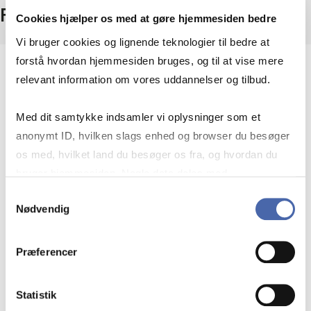
Fakta
Cookies hjælper os med at gøre hjemmesiden bedre
Vi bruger cookies og lignende teknologier til bedre at
forstå hvordan hjemmesiden bruges, og til at vise mere
Niveau
relevant information om vores uddannelser og tilbud.
Bachelor
Med dit samtykke indsamler vi oplysninger som et
Type
anonymt ID, hvilken slags enhed og browser du besøger
Obligatorisk fag – også udbudt som valgfag
os med, hvilket land du besøger os fra, og hvordan du
bruger hjemmesiden. Nogle data deles med
tredjepartsværktøjer, som vi bruger til statistik og
ECTS
Samtykkevalg
Nødvendig
markedsføring. Du bestemmer selv - og kan altid trække
7,5
dit samtykke tilbage via knappen nederst til højre.
Præferencer
Fagkode
BMECO1281U
Statistik