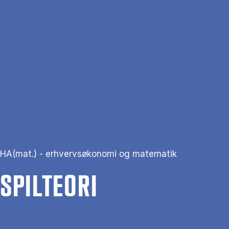
Gå til hovedindhold
Søg
Men
En
Hjem
Spilteori
HA(mat.) - erhvervsøkonomi og matematik
SPIL­TE­O­RI