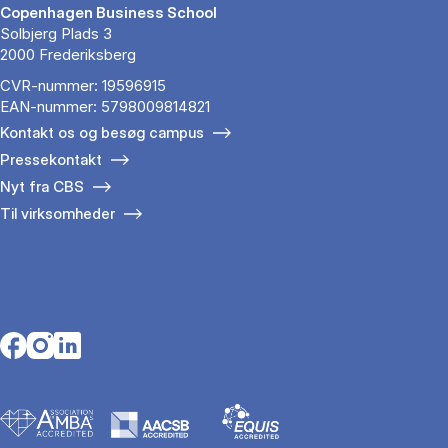
Copenhagen Business School
Solbjerg Plads 3
2000 Frederiksberg
CVR-nummer: 19596915
EAN-nummer: 5798009814821
Kontakt os og besøg campus
Pressekontakt
Nyt fra CBS
Til virksomheder
Opens in a new tab
Opens in a new tab
Opens in a new tab