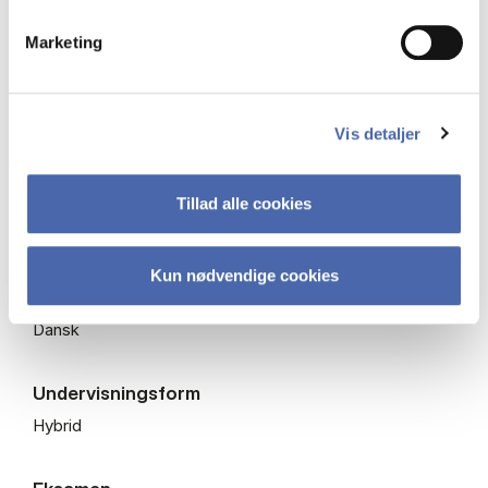
Undervisningsperiode
Forår – semester
Marketing
Studieår
Vis detaljer
2025/2026
Status
Tillad alle cookies
Ledige pladser
Kun nødvendige cookies
Sprog
Dansk
Undervisningsform
Hybrid