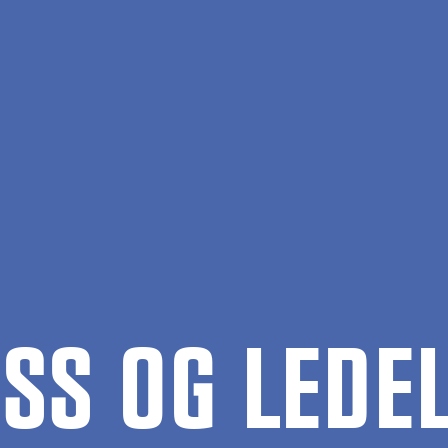
S OG LE­DEL