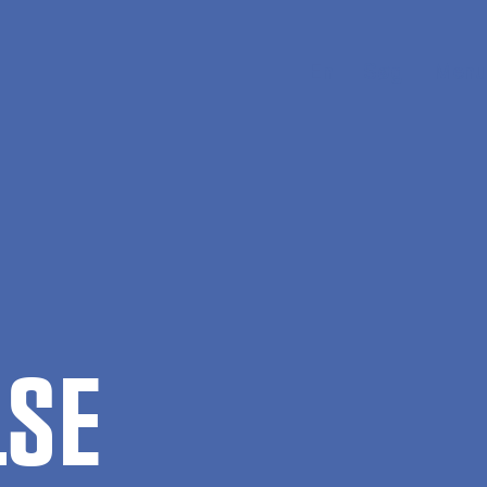
En
Søg
Menu
­SE