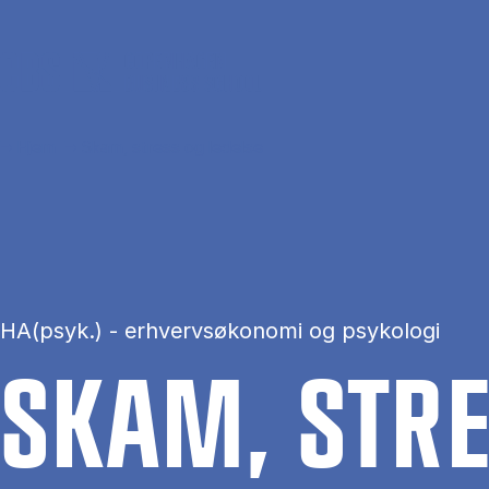
Gå til hovedindhold
Hjem
Skam, stress og ledelse
HA(psyk.) - erhvervsøkonomi og psykologi
SKAM, STRES