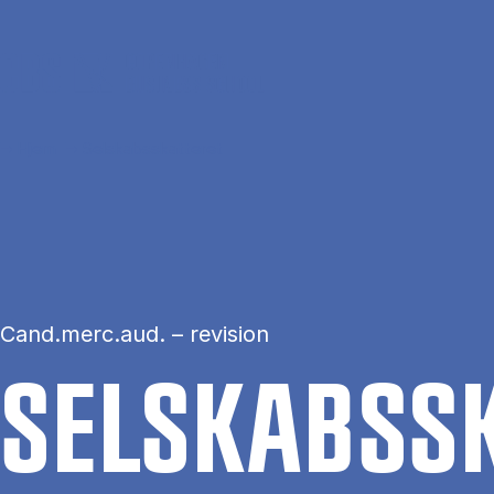
Gå til hovedindhold
Hjem
Selskabsskatteret
Cand.merc.aud. – revision
SEL­SKABS­SK