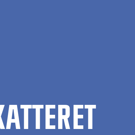
AT­TE­RET