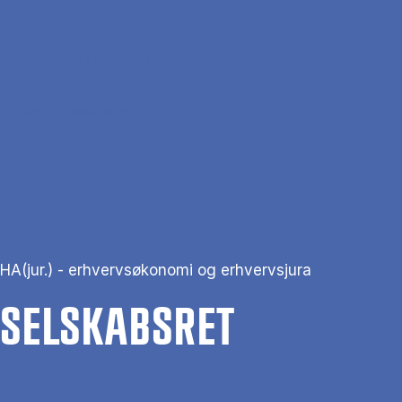
Gå til hovedindhold
Søg
Men
En
Hjem
Selskabsret
HA(jur.) - erhvervsøkonomi og erhvervsjura
SEL­SKABS­RET