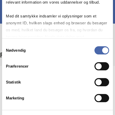
relevant information om vores uddannelser og tilbud.
Med dit samtykke indsamler vi oplysninger som et
anonymt ID, hvilken slags enhed og browser du besøger
os med, hvilket land du besøger os fra, og hvordan du
bruger hjemmesiden. Nogle data deles med
tredjepartsværktøjer, som vi bruger til statistik og
Samtykkevalg
Nødvendig
markedsføring. Du bestemmer selv - og kan altid trække
Fakta
dit samtykke tilbage via knappen nederst til højre.
Præferencer
Niveau
Statistik
Bachelor
Marketing
Type
Obligatorisk fag – også udbudt som valgfag