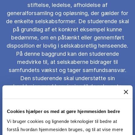
stiftelse, ledelse, afholdelse af
generalforsamling og opløsning, der gælder for
de enkelte selskabsformer. De studerende skal
på grundlag af et konkret eksempel kunne
bedømme, om en påtænkt eller gennemført
disposition er lovlig i selskabsretlig henseende.
På denne baggrund kan den studerende
medvirke til, at selskaberne bidrager til
samfundets vækst og tager samfundsansvar.
Den studerende skal understøtte sin
konklusion med henvisning til de relevante
retskilder. Den studerende skal i denne
henseende anlægge en analytisk tilgang til de
foreliggende retskildemateriale (data) og
Cookies hjælper os med at gøre hjemmesiden bedre
forholde sig kritisk hertil
Vi bruger cookies og lignende teknologier til bedre at
forstå hvordan hjemmesiden bruges, og til at vise mere