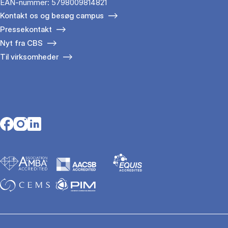
EAN-nummer: 5798009814821
Kontakt os og besøg campus
Pressekontakt
Nyt fra CBS
Til virksomheder
Opens in a new tab
Opens in a new tab
Opens in a new tab