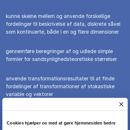
kunne skelne mellem og anvende forskellige
fordelinger til beskrivelse af data, diskrete såvel
som kontinuerte, både i en og flere dimensioner
gennemføre beregninger af og udlede simple
formler for sandsynlighedsteoretiske størrelser
anvende transformationsresultater til at finde
fordelinger af transformationer af stokastiske
variable og vektorer
kunne beskrive og anvende begreberne
uafhængighed og betingede fordelinger
Cookies hjælper os med at gøre hjemmesiden bedre