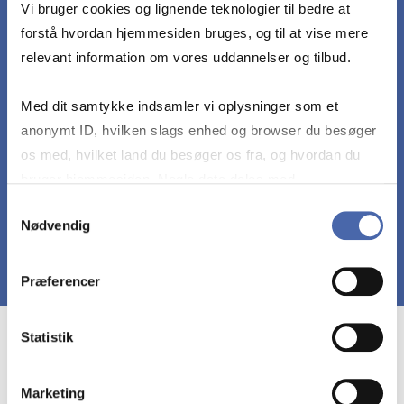
Vi bruger cookies og lignende teknologier til bedre at
kunne samarbejde og indgå i dialog om
forstå hvordan hjemmesiden bruges, og til at vise mere
løsningsmetoderne til sandsynlighedsteoretiske
relevant information om vores uddannelser og tilbud.
problemstillinger
Med dit samtykke indsamler vi oplysninger som et
anonymt ID, hvilken slags enhed og browser du besøger
kunne beskrive og analysere virkelige datadrevne
os med, hvilket land du besøger os fra, og hvordan du
problemstillinger ved hjælp af simulationsstudier
bruger hjemmesiden. Nogle data deles med
tredjepartsværktøjer, som vi bruger til statistik og
Samtykkevalg
Nødvendig
markedsføring. Du bestemmer selv - og kan altid trække
dit samtykke tilbage via knappen nederst til højre.
Præferencer
Statistik
Course prerequisites
Marketing