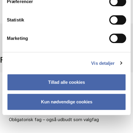
Præferencer
Kendskab til matematik svarende til de første to
semestre på HA(mat).
Statistik
Marketing
Fakta
Vis detaljer
Tillad alle cookies
Niveau
Bachelor
Kun nødvendige cookies
Type
Obligatorisk fag – også udbudt som valgfag