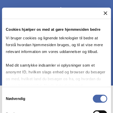
kunne samarbejde og indgå i dialog om
løsningsmetoderne til sandsynlighedsteoretiske
problemstillinger
Cookies hjælper os med at gøre hjemmesiden bedre
Vi bruger cookies og lignende teknologier til bedre at
kunne beskrive og analysere virkelige datadrevne
forstå hvordan hjemmesiden bruges, og til at vise mere
problemstillinger ved hjælp af simulationsstudier
relevant information om vores uddannelser og tilbud.
Med dit samtykke indsamler vi oplysninger som et
anonymt ID, hvilken slags enhed og browser du besøger
os med, hvilket land du besøger os fra, og hvordan du
bruger hjemmesiden. Nogle data deles med
tredjepartsværktøjer, som vi bruger til statistik og
Samtykkevalg
Course prerequisites
Nødvendig
markedsføring. Du bestemmer selv - og kan altid trække
dit samtykke tilbage via knappen nederst til højre.