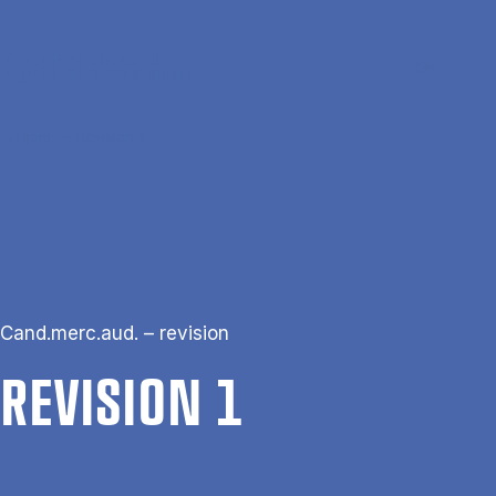
Gå til hovedindhold
Søg
Men
En
Hjem
Revision 1
Cand.merc.aud. – revision
RE­VI­SION 1