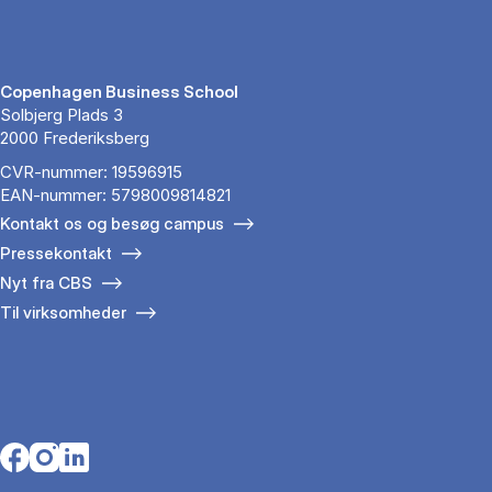
Copenhagen Business School
Solbjerg Plads 3
2000 Frederiksberg
CVR-nummer: 19596915
EAN-nummer: 5798009814821
Kontakt os og besøg campus
Pressekontakt
Nyt fra CBS
Til virksomheder
Opens in a new tab
Opens in a new tab
Opens in a new tab