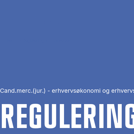
Gå til hovedindhold
Hjem
Regulering af markeder
Cand.merc.(jur.) - erhvervsøkonomi og erhverv
RE­GU­LE­RI