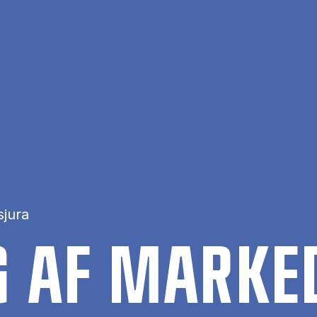
sjura
NG AF MAR­KE