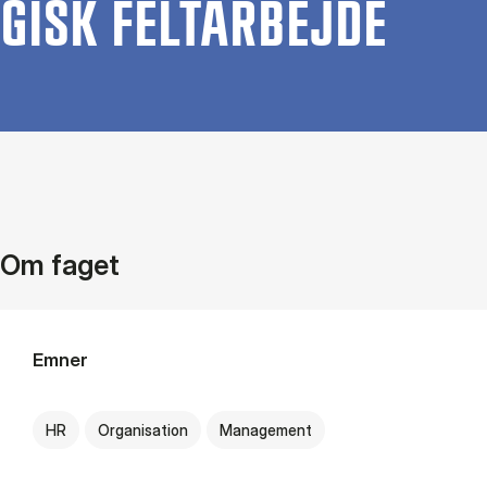
GISK FEL­T­AR­BEJ­DE
Om faget
Emner
HR
Organisation
Management