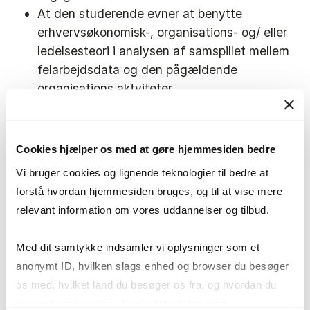
At den studerende evner at benytte
erhvervsøkonomisk-, organisations- og/ eller
ledelsesteori i analysen af samspillet mellem
felarbejdsdata og den pågældende
organisations aktviteter.
At den studerende evner at reflektere
over betydningen af vidensproduktion
indenfor "egen" organisation, deriblandt
Cookies hjælper os med at gøre hjemmesiden bedre
hvordan man kombinerer analystisk
Vi bruger cookies og lignende teknologier til bedre at
distance med konkret involvering. Desuden
forstå hvordan hjemmesiden bruges, og til at vise mere
forventes at den studerende reflekterer
relevant information om vores uddannelser og tilbud.
over de etiske og praktiske aspekter af at
være involveret i antropologisk feltarbejde.
Med dit samtykke indsamler vi oplysninger som et
anonymt ID, hvilken slags enhed og browser du besøger
os med, hvilket land du besøger os fra, og hvordan du
bruger hjemmesiden. Nogle data deles med