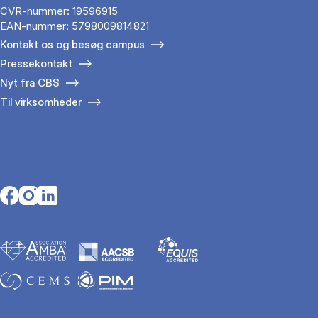
CVR-nummer: 19596915
EAN-nummer: 5798009814821
Kontakt os og besøg campus
Pressekontakt
Nyt fra CBS
Til virksomheder
Opens in a new tab
Opens in a new tab
Opens in a new tab