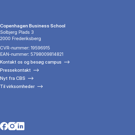
Copenhagen Business School
Solbjerg Plads 3
2000 Frederiksberg
CVR-nummer: 19596915
EAN-nummer: 5798009814821
Kontakt os og besøg campus
Pressekontakt
Nyt fra CBS
Til virksomheder
Opens in a new tab
Opens in a new tab
Opens in a new tab