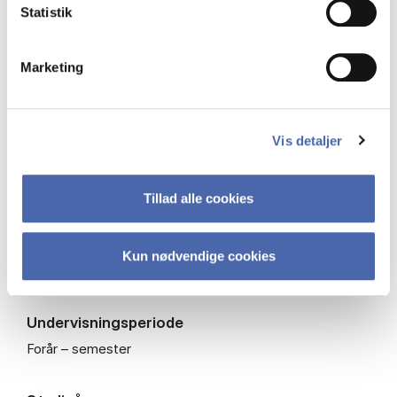
Niveau
Statistik
Bachelor
Marketing
Type
Obligatorisk fag
Vis detaljer
ECTS
15
Tillad alle cookies
Fagkode
Kun nødvendige cookies
BKOMO3002U
Undervisningsperiode
Forår – semester