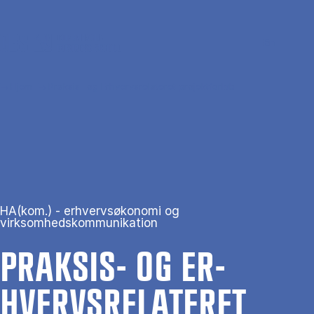
Gå til hovedindhold
Søg
Men
En
Hjem
Praksis- og Erhvervsrelateret projektforløb
HA(kom.) - erhvervsøkonomi og
virksomhedskommunikation
PRAK­SIS- OG ER­
HVERVS­RE­LA­TE­RET