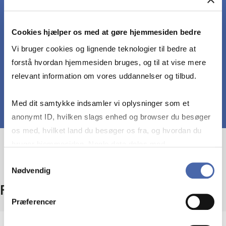
konkret problemfelt.
Cookies hjælper os med at gøre hjemmesiden bedre
argumentere for og reflektere over den valgte
Vi bruger cookies og lignende teknologier til bedre at
faglitteratur.
forstå hvordan hjemmesiden bruges, og til at vise mere
relevant information om vores uddannelser og tilbud.
Med dit samtykke indsamler vi oplysninger som et
anonymt ID, hvilken slags enhed og browser du besøger
os med, hvilket land du besøger os fra, og hvordan du
bruger hjemmesiden. Nogle data deles med
tredjepartsværktøjer, som vi bruger til statistik og
Samtykkevalg
Nødvendig
markedsføring. Du bestemmer selv - og kan altid trække
dit samtykke tilbage via knappen nederst til højre.
Fakta
Præferencer