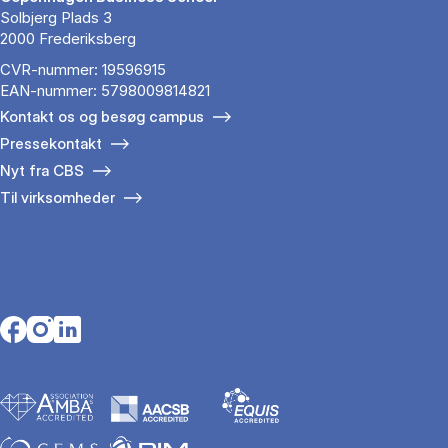
Solbjerg Plads 3
2000 Frederiksberg
CVR-nummer: 19596915
EAN-nummer: 5798009814821
Kontakt os og besøg campus
Pressekontakt
Nyt fra CBS
Til virksomheder
Opens in a new tab
Opens in a new tab
Opens in a new tab