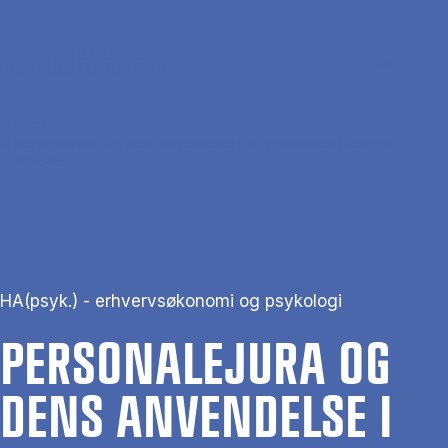
Gå til hovedindhold
Søg
Men
En
Hjem
Personalejura og dens anvendelse i en virksomheds daglige
arbejde
HA(psyk.) - erhvervsøkonomi og psykologi
PER­SO­NA­LEJU­RA OG
DENS AN­VEN­DEL­SE I