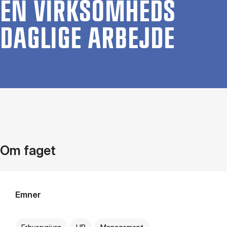
EN VIRK­SOM­HEDS
DAG­LI­GE AR­BEJ­DE
Om faget
Emner