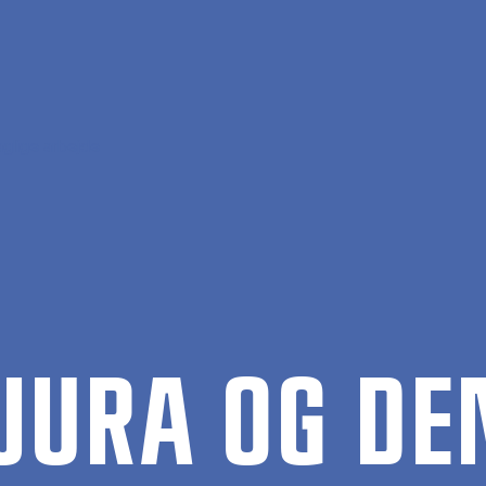
glige arbejde
EJU­RA OG D