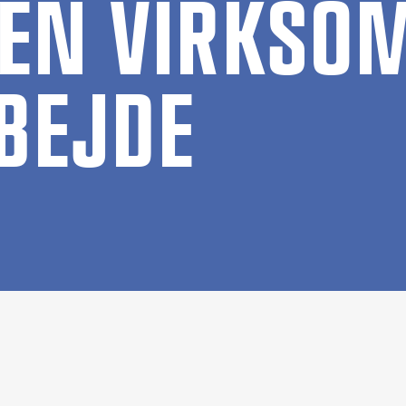
I EN VIRK­SO
­BEJ­DE