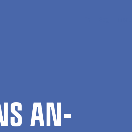
En
Søg
Menu
ENS AN­