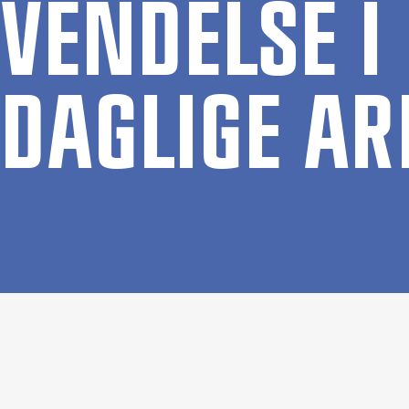
VEN­DEL­SE 
DAG­LI­GE AR