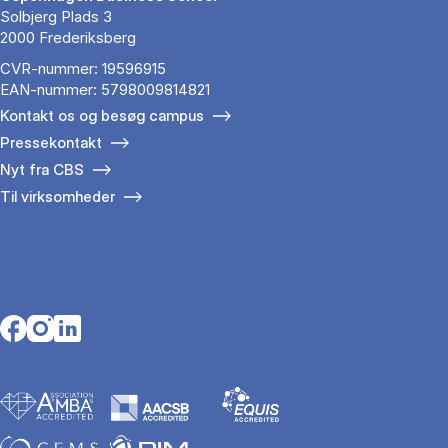
Solbjerg Plads 3
2000 Frederiksberg
CVR-nummer: 19596915
EAN-nummer: 5798009814821
Kontakt os og besøg campus
Pressekontakt
Nyt fra CBS
Til virksomheder
Opens in a new tab
Opens in a new tab
Opens in a new tab