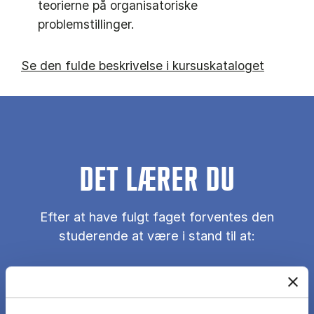
teorierne på organisatoriske
problemstillinger.
Se den fulde beskrivelse i kursuskataloget
DET LÆRER DU
Efter at have fulgt faget forventes den
studerende at være i stand til at:
Demonstrere kendskab til fagets teori ved at
foretage en teoretisk baseret analyse af en