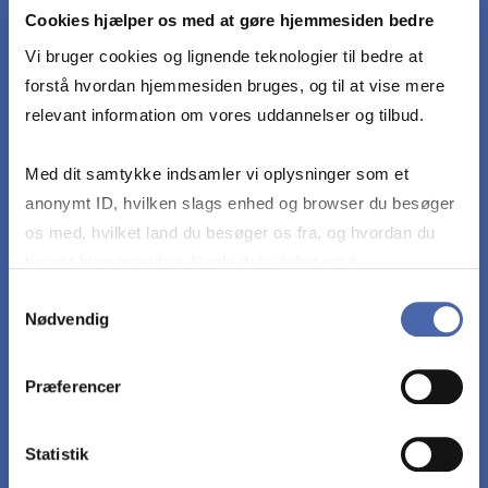
udvalgt case.
Cookies hjælper os med at gøre hjemmesiden bedre
Vi bruger cookies og lignende teknologier til bedre at
Anvende udvalgte organisationsteorier til at
forstå hvordan hjemmesiden bruges, og til at vise mere
analysere selvstændigt formulerede
relevant information om vores uddannelser og tilbud.
problemstillinger i forhold til den udvalgte case
Med dit samtykke indsamler vi oplysninger som et
anonymt ID, hvilken slags enhed og browser du besøger
Analysere og diskutere problemstillinger i cases i
os med, hvilket land du besøger os fra, og hvordan du
forhold til fagets kerneproblematikker og centrale
bruger hjemmesiden. Nogle data deles med
begreber.
tredjepartsværktøjer, som vi bruger til statistik og
Samtykkevalg
Nødvendig
markedsføring. Du bestemmer selv - og kan altid trække
Foretage en kritisk refleksion over anvendte
dit samtykke tilbage via knappen nederst til højre.
teorier, den analyserede praksis samt analysens
Præferencer
gyldighed, begrænsninger og konsekvenser.
Statistik
Formulere sig i et klart og korrekt sprog i forhold