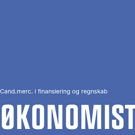
Gå til hovedindhold
Hjem
Økonomistyring
Cand.merc. i finansiering og regnskab
ØKO­NO­MI­S