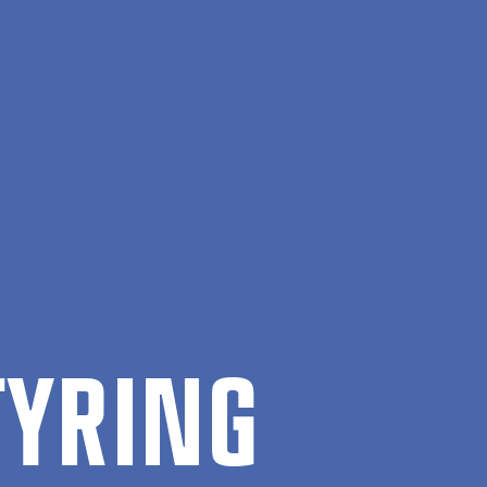
TY­RING