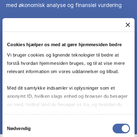
med økonomisk analyse og finansiel vurdering
Kunne dokumentere, at de foreslåede
internationale strategiforslag er brugbare og
realistiske i praksis
Cookies hjælper os med at gøre hjemmesiden bedre
Vi bruger cookies og lignende teknologier til bedre at
Kunne udvise gode evner til at vurdere og
forstå hvordan hjemmesiden bruges, og til at vise mere
diskutere metodemæssig validitet, reliabilitet og
relevant information om vores uddannelser og tilbud.
og virkefelt for generaliseringer af konklusioner
på foretagne analyser
Med dit samtykke indsamler vi oplysninger som et
anonymt ID, hvilken slags enhed og browser du besøger
os med, hvilket land du besøger os fra, og hvordan du
bruger hjemmesiden. Nogle data deles med
tredjepartsværktøjer, som vi bruger til statistik og
Samtykkevalg
Nødvendig
markedsføring. Du bestemmer selv - og kan altid trække