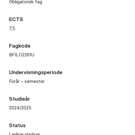
Obligatorisk fag
ECTS
7,5
Fagkode
BFILO2261U
Undervisningsperiode
Forår – semester
Studieår
2024/2025
Status
Ledige pladser