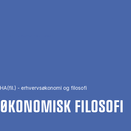
Gå til hovedindhold
Søg
Men
En
Hjem
Økonomisk filosofi
HA(fil.) - erhvervsøkonomi og filosofi
ØKO­NO­MISK FI­LO­SO­FI