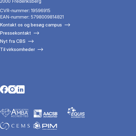
2000 Frederiksberg
CVR-nummer: 19596915
EAN-nummer: 5798009814821
Kontakt os og besøg campus
Pressekontakt
Nyt fra CBS
Til virksomheder
Opens in a new tab
Opens in a new tab
Opens in a new tab