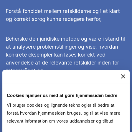
Forstå foholdet mellem retskilderne og i et klart
og korrekt sprog kunne redegøre herfor,
Beherske den juridiske metode og være i stand til
at analysere problemstillinger og vise, hvordan
konkrete eksempler kan løses korrekt ved
anvendelse af de relevante retskilder inden for
retsområdet og
Kunne reflektere over, hvordan borgere og
Cookies hjælper os med at gøre hjemmesiden bedre
virksomheder gennem planlægning og handlinger
Vi bruger cookies og lignende teknologier til bedre at
kan opnå moms- og lønsumsmæssige fordele.
forstå hvordan hjemmesiden bruges, og til at vise mere
relevant information om vores uddannelser og tilbud.