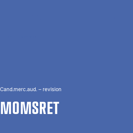
Gå til hovedindhold
Søg
Men
En
Hjem
Momsret
Cand.merc.aud. – revision
MOMS­RET