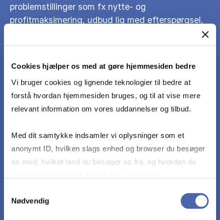
problemstillinger som fx nytte- og
profitmaksimering, udbud lig med efterspørgsel,
samt algebraisk at bestemme ligevægtsværdier
af økonomiske variable som fx pris, mængde og
profit.
Cookies hjælper os med at gøre hjemmesiden bedre
Vi bruger cookies og lignende teknologier til bedre at
Vurdere hvorvidt en angivet løsning til en
forstå hvordan hjemmesiden bruges, og til at vise mere
økonomisk problemstilling er plausibel.
relevant information om vores uddannelser og tilbud.
Med dit samtykke indsamler vi oplysninger som et
Analysere et økonomisk problem fra flere sider og
anonymt ID, hvilken slags enhed og browser du besøger
fremføre argumenter for og imod
os med, hvilket land du besøger os fra, og hvordan du
bruger hjemmesiden. Nogle data deles med
Anvende mikroøkonomisk indsigt til at forklare
tredjepartsværktøjer, som vi bruger til statistik og
Samtykkevalg
væsentlige aktuelle politikspørgsmål relateret til
Nødvendig
markedsføring. Du bestemmer selv - og kan altid trække
mikroøkonomi.
dit samtykke tilbage via knappen nederst til højre.