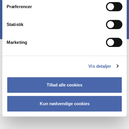
Præferencer
Statistik
Marketing
Course prerequisites
Vis detaljer
At de studerende kan læse engelsk faglitteratur
samt deltage i faglige aktiviteter på engelsk.
Tillad alle cookies
Herudover skal de studerende have en
grundlæggende kendskab til matematik svarende
til minimum B niveau.
Kun nødvendige cookies