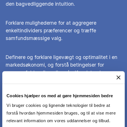
den bagvedliggende intuition.
Forklare mulighederne for at aggregere
enkeltindividers præferencer og træffe
samfundsmæssige valg.
Definere og forklare ligevægt og optimalitet i en
markedsøkonomi, og forstå betingelser for
sammenfald mellem disse (velfærdsteoriens
hovedsætninger).
Cookies hjælper os med at gøre hjemmesiden bedre
Forstå omstændigheder hvorunder
Vi bruger cookies og lignende teknologier til bedre at
markedsligevægten ikke er optimal pga.
forstå hvordan hjemmesiden bruges, og til at vise mere
markedssvigt, og forklare hvordan
relevant information om vores uddannelser og tilbud.
markedsmekanismens funktion kan udbedres.