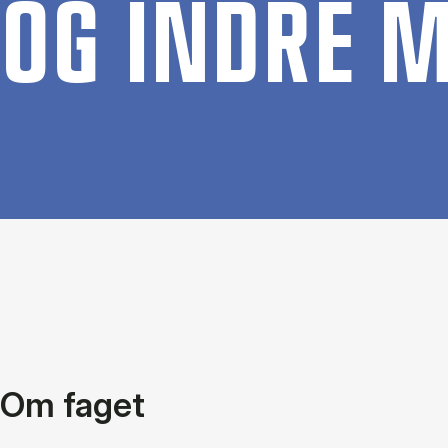
OG IN­DRE 
Om faget