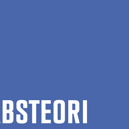
En
Søg
Menu
B­STE­O­RI