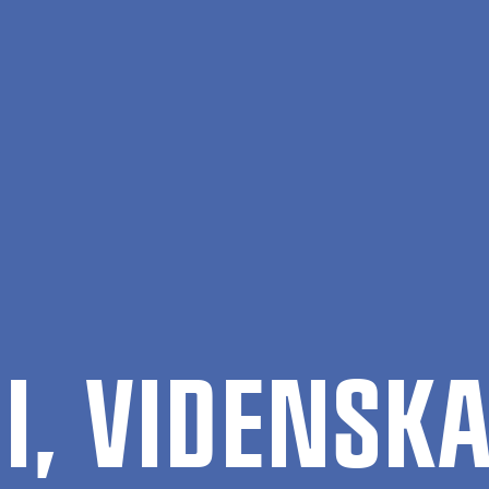
t
I, VI­DEN­SK­A