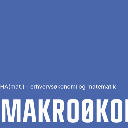
Gå til hovedindhold
Hjem
Makroøkonomi 1
HA(mat.) - erhvervsøkonomi og matematik
MA­KROØ­KO­