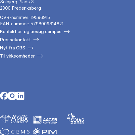
Solbjerg Plads 3
2000 Frederiksberg
CVR-nummer: 19596915
EAN-nummer: 5798009814821
Kontakt os og besøg campus
Pressekontakt
Nyt fra CBS
Til virksomheder
Opens in a new tab
Opens in a new tab
Opens in a new tab