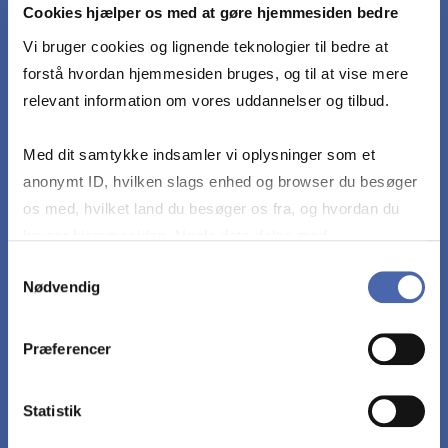
ulemper ved økonomisk stabiliseringspolitik i
Cookies hjælper os med at gøre hjemmesiden bedre
henholdsvis en lukket økonomi og en åben
Vi bruger cookies og lignende teknologier til bedre at
økonomi under forskellige valutakursregimer.
forstå hvordan hjemmesiden bruges, og til at vise mere
relevant information om vores uddannelser og tilbud.
5. Redegøre for de økonomisk-politiske
muligheder for at tilpasse økonomien til ændrede
Med dit samtykke indsamler vi oplysninger som et
rammebetingelser på mellemlangt og langt sigt.
anonymt ID, hvilken slags enhed og browser du besøger
os med, hvilket land du besøger os fra, og hvordan du
bruger hjemmesiden. Nogle data deles med
6. Analysere økonomiens langsigtede udvikling
tredjepartsværktøjer, som vi bruger til statistik og
Samtykkevalg
ved hjælp af en simpel model for økonomisk
Nødvendig
markedsføring. Du bestemmer selv - og kan altid trække
vækst.
dit samtykke tilbage via knappen nederst til højre.
Præferencer
7. Udvælge og anvende en passende
makroøkonomisk model til kritisk analyse af en
Statistik
konkret makroøkonomisk problemstilling, som den
f.eks. præsenteres i dagspressen.