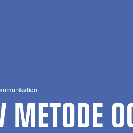
ommunikation
IV ME­TO­DE O