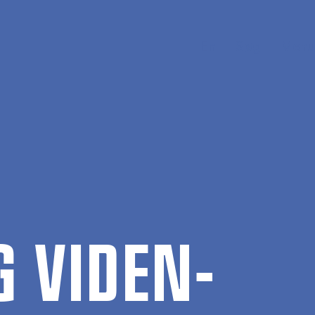
En
Søg
Menu
G VI­DEN­