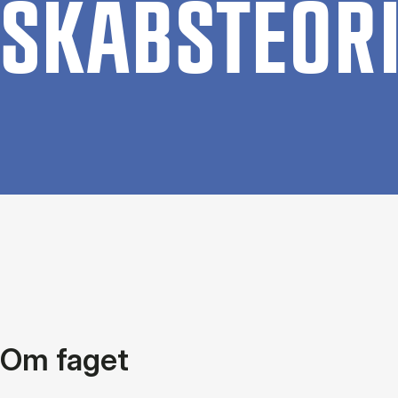
SK­AB­STE­O­R
Om faget