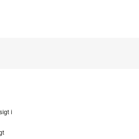
igt i
gt