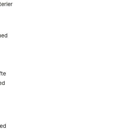
erier
med
fte
ed
med