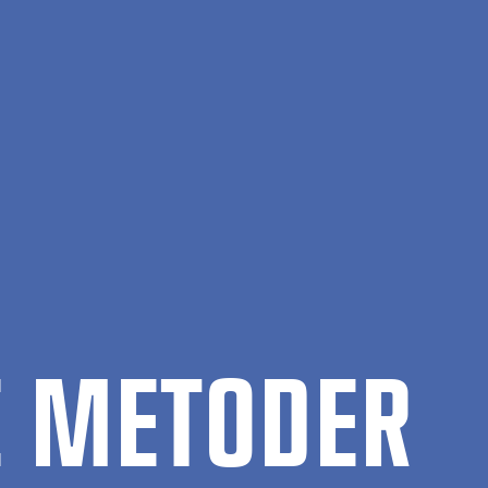
VE ME­TO­DER