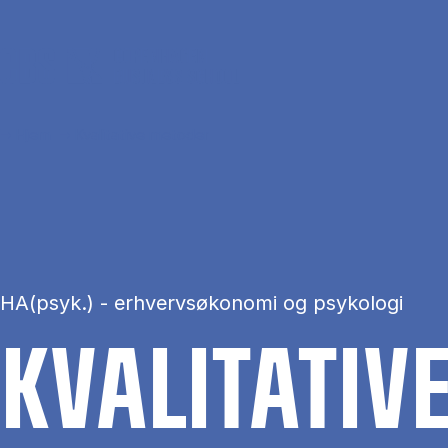
Gå til hovedindhold
Hjem
Kvalitative metoder
HA(psyk.) - erhvervsøkonomi og psykologi
KVA­LI­TA­TI­