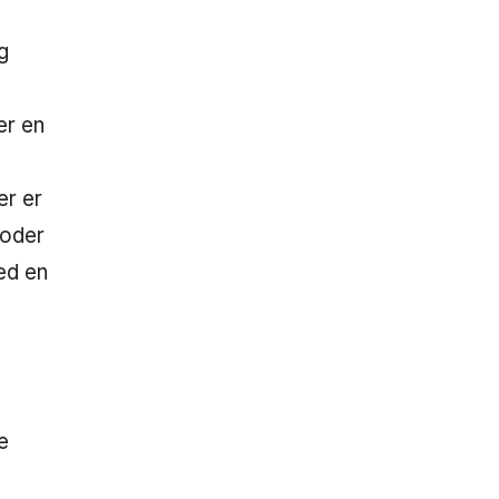
g
er en
er er
toder
ed en
e