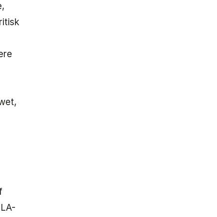
,
itisk
ere
wet,
g
f
(LA-