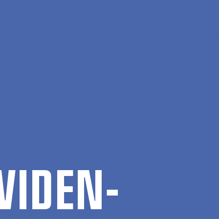
En
Søg
Menu
 VI­DEN­