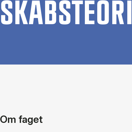
SK­AB­STE­O­R
Om faget