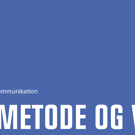
ommunikation
V ME­TO­DE OG